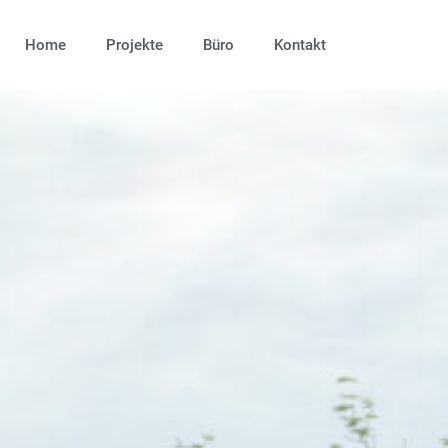
Home
Projekte
Büro
Kontakt